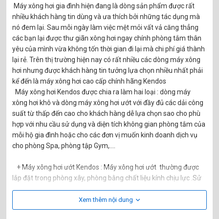
Máy xông hơi gia đình hiện đang là dòng sản phẩm được rất
nhiều khách hàng tin dùng và ưa thích bởi những tác dụng mà
nó đem lại. Sau mỗi ngày làm việc mệt mỏi vất vả căng thẳng
các bạn lại được thư giãn xông hơi ngay chính phòng tắm thân
yêu của mình vừa không tốn thời gian đi lại mà chi phí giá thành
lại rẻ. Trên thị trường hiện nay có rất nhiều các dòng máy xông
hơi nhưng được khách hàng tin tưởng lựa chọn nhiều nhất phải
kể đến là máy xông hơi cao cấp chính hãng Kendos
Máy xông hơi Kendos được chia ra làm hai loại : dòng máy
xông hơi khô và dòng máy xông hơi ướt với đầy đủ các dải công
suất từ thấp đến cao cho khách hàng dễ lựa chọn sao cho phù
hợp với nhu cầu sử dụng và diện tích không gian phòng tắm của
mỗi hộ gia đình hoặc cho các đơn vị muốn kinh doanh dịch vụ
cho phòng Spa, phòng tập Gym,….
+ Máy xông hơi ướt Kendos : Máy xông hơi ướt thường được
lắp đặt trong phòng xây, phòng bằng chất liệu kính chịu lực .Sử
dụng máy xông hơi ướt nhằm tạo ra nhiệt ướt trong phòng
khoảng 45 độ C với độ ẩm gần 100%. Do đó với những phòng
Xem thêm nội dung
tắm của gia đình đình Việt sử dụng phòng tắm kính chỉ cần lắp