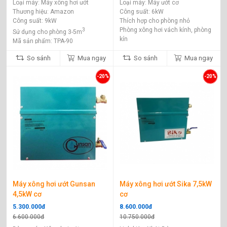
Loại máy: Máy xông hơi ướt
Loại máy: Máy ướt cơ
đến 16 triệu. Quý khách có thể tham khảo một số mẫu máy
Thương hiệu: Amazon
Công suất: 6kW
xông hơi bán chạy như: Máy xông hơi Kendos 6KW, máy xông
Công suất: 9kW
Thích hợp cho phòng nhỏ
hơi Kendos 9kw, máy xông hơi Kendos 12kw, máy xông hơi
Phòng xông hơi vách kính, phòng
3
Sử dụng cho phòng 3-5m
Kendos 15kw
kín
Mã sản phẩm: TPA-90
So sánh
Mua ngay
So sánh
Mua ngay
-20%
-20%
Máy xông hơi ướt Gunsan
Máy xông hơi ướt Sika 7,5kW
4,5kW cơ
cơ
5.300.000đ
8.600.000đ
6.600.000đ
10.750.000đ