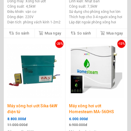
Dòng máy: Xông hơi ướt
Linh kiện: Nhật Bản
Công suất: 4,5kW
Công suất: 7,5kW
Điều khiển: vặn cơ
Sử dụng cho phòng xông hơi lớn
Dòng điện: 220V
Thích hợp cho 3-4 người xông hơi
Diện tích: phòng vách kính 1-2m2
Lắp đặt ngoài phòng xông hơi
So sánh
Mua ngay
So sánh
Mua ngay
-20%
-13%
Máy xông hơi ướt Sika 6kW
Máy xông hơi ướt
điện tử
Homesteam MA-560HS
8.800.000đ
6.000.000đ
11.000.000đ
6.900.000đ