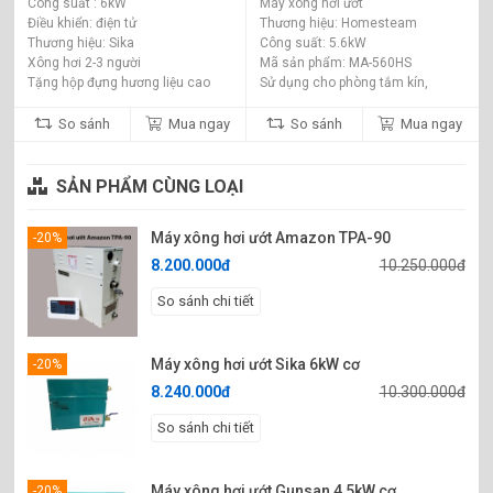
Công suất : 6kW
Máy xông hơi ướt
Điều khiển: điện tử
Thương hiệu: Homesteam
Thương hiệu: Sika
Công suất: 5.6kW
Xông hơi 2-3 người
Mã sản phẩm: MA-560HS
Tặng hộp đựng hương liệu cao
Sử dụng cho phòng tắm kín,
cấp
phòng vách kính xông hơi
So sánh
Mua ngay
So sánh
Mua ngay
SẢN PHẨM CÙNG LOẠI
Máy xông hơi ướt Amazon TPA-90
-20%
8.200.000đ
10.250.000đ
So sánh chi tiết
Máy xông hơi ướt Sika 6kW cơ
-20%
8.240.000đ
10.300.000đ
So sánh chi tiết
Máy xông hơi ướt Gunsan 4,5kW cơ
-20%