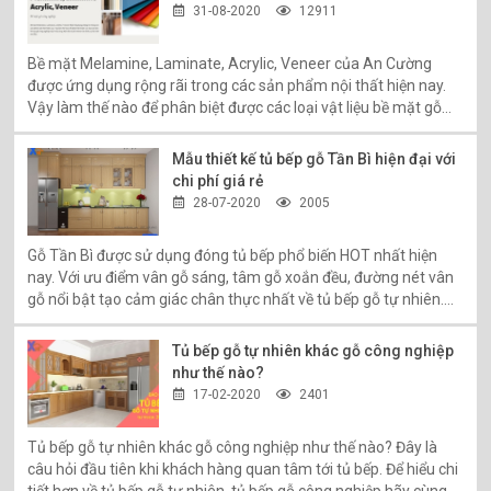
31-08-2020
12911
Bề mặt Melamine, Laminate, Acrylic, Veneer của An Cường
được ứng dụng rộng rãi trong các sản phẩm nội thất hiện nay.
Vậy làm thế nào để phân biệt được các loại vật liệu bề mặt gỗ
công nghiệp này? Hãy cùng Nội thất Xanh Home tìm hiểu tại bài
viết sau đây:
Mẫu thiết kế tủ bếp gỗ Tần Bì hiện đại với
chi phí giá rẻ
28-07-2020
2005
Gỗ Tần Bì được sử dụng đóng tủ bếp phổ biến HOT nhất hiện
nay. Với ưu điểm vân gỗ sáng, tâm gỗ xoắn đều, đường nét vân
gỗ nổi bật tạo cảm giác chân thực nhất về tủ bếp gỗ tự nhiên.
Gỗ Tần Bì đặc biệt được ưa thích trong các bản thiết kế nội thất
hiện đại giá rẻ, thông minh, thân thiện với môi trường. Xem chi
Tủ bếp gỗ tự nhiên khác gỗ công nghiệp
tiết hơn!
như thế nào?
17-02-2020
2401
Tủ bếp gỗ tự nhiên khác gỗ công nghiệp như thế nào? Đây là
câu hỏi đầu tiên khi khách hàng quan tâm tới tủ bếp. Để hiểu chi