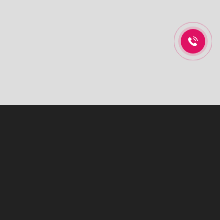
NỘI THẤT XANH HOME
Xanh Home đã và đang có những bước phát triển không ngừng
trong việc tư vấn, thiết kế tủ bếp, kệ bếp cũng như cung cấp các sản
phẩm thiết bị nhà bếp, thiết bị nhà tắm mang lại sự tiện nghi, hiện
đại tới gia đình bạn