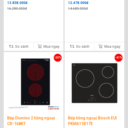
13.838.000đ
12.478.000đ
16.280.000đ
14.680.000đ
So sánh
Mua ngay
So sánh
Mua ngay
-30%
-41%
Bếp Domino 2 hồng ngoại
Bếp hồng ngoại Bosch EUI
CR-168KT
PKM611B17E