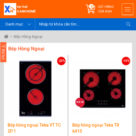
0
GIỎ HÀNG
CỦA BẠN
Bếp Hồng Ngoại
Bếp Hồng Ngoại
Bộ lọc
-23%
-10%
Bếp hồng ngoại Teka VT TC
Bếp hồng ngoại Teka TR
2P.1
6415