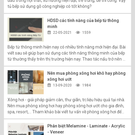
đầu trong nội thất, xu hướng hiện đại, trẻ trung, dễ thi công. Vậy
tủ bếp sử dụng gỗ công nghiệp có tốt không?
HDSD các tính năng của bếp từ thông
minh
22-05-2021
1559
Bếp từ thông minh hiện nay có nhiều tính năng mới hiện đại. Bài
viết sau sẽ giúp bạn sử dụng các tính năng thông minh của bếp
từ thường thấy trên thị trường hiện nay. Thao tác nấu trở nên dễ
dàng, nhanh nhạy hơn.
Nên mua phòng xông hơi khô hay phòng
xông hơi ướt
13-09-2020
1984
Xông hơi - giải pháp giảm cân, thư giãn, trị liệu hiệu quả tại nhà.
Nên mua phòng xông hơi hay phòng xông hơi ướt cho gia đình,
spa, resort,... Tham khảo bài viết tư vấn về phòng xông hơi để
lựa chọn dễ dàng hơn!
Phân biệt Melamine - Laminate - Acrylic
- Veneer