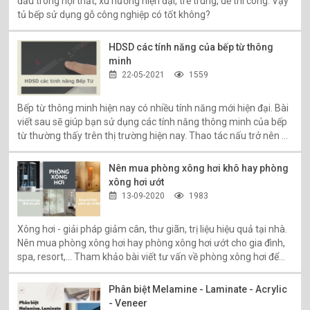
đầu trong nội thất, xu hướng hiện đại, trẻ trung, dễ thi công. Vậy
tủ bếp sử dụng gỗ công nghiệp có tốt không?
HDSD các tính năng của bếp từ thông
minh
22-05-2021
1559
Bếp từ thông minh hiện nay có nhiều tính năng mới hiện đại. Bài
viết sau sẽ giúp bạn sử dụng các tính năng thông minh của bếp
từ thường thấy trên thị trường hiện nay. Thao tác nấu trở nên dễ
dàng, nhanh nhạy hơn.
Nên mua phòng xông hơi khô hay phòng
xông hơi ướt
13-09-2020
1983
Xông hơi - giải pháp giảm cân, thư giãn, trị liệu hiệu quả tại nhà.
Nên mua phòng xông hơi hay phòng xông hơi ướt cho gia đình,
spa, resort,... Tham khảo bài viết tư vấn về phòng xông hơi để
lựa chọn dễ dàng hơn!
Phân biệt Melamine - Laminate - Acrylic
- Veneer