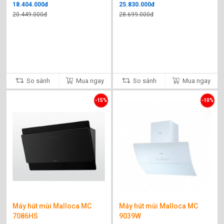
18.404.000đ
25.830.000đ
20.449.000đ
28.699.000đ
So sánh
Mua ngay
So sánh
Mua ngay
-15%
-10%
Máy hút mùi Malloca MC
Máy hút mùi Malloca MC
7086HS
9039W