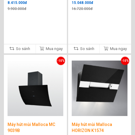
8.415.000đ
15.048.000đ
9.900.000đ
16.720.000đ
So sánh
Mua ngay
So sánh
Mua ngay
-10%
-10%
Máy hút mùi Malloca MC
Máy hút mùi Malloca
9039B
HORIZON K1574