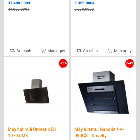
37.400.000đ
5.355.000đ
44.000.000đ
5.950.000đ
So sánh
Mua ngay
So sánh
Mua ngay
-20%
-54%
Máy hút mùi Dmestik ES
Máy hút mùi Napoliz NA-
1070 DMK
090GST Novelty