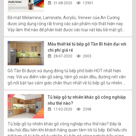
31-08-2020
12901
Bề mặt Melamine, Laminate, Acrylic, Veneer của An Cường
được ứng dụng rộng rãi trong các sản phẩm nội thất hiện nay.
Vậy làm thế nào để phân biệt được các loại vật liệu bề mặt gỗ
công nghiệp này? Hãy cùng Nội thất Xanh Home tìm hiểu tại bài
viết sau đây:
Mẫu thiết kế tủ bếp gỗ Tần Bì hiện đại với
chi phí giá rẻ
28-07-2020
2003
Gỗ Tần Bì được sử dụng đóng tủ bếp phổ biến HOT nhất hiện
nay. Với ưu điểm vân gỗ sáng, tâm gỗ xoắn đều, đường nét vân
gỗ nổi bật tạo cảm giác chân thực nhất về tủ bếp gỗ tự nhiên.
Gỗ Tần Bì đặc biệt được ưa thích trong các bản thiết kế nội thất
hiện đại giá rẻ, thông minh, thân thiện với môi trường. Xem chi
Tủ bếp gỗ tự nhiên khác gỗ công nghiệp
tiết hơn!
như thế nào?
17-02-2020
2398
Tủ bếp gỗ tự nhiên khác gỗ công nghiệp như thế nào? Đây là
câu hỏi đầu tiên khi khách hàng quan tâm tới tủ bếp. Để hiểu chi