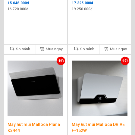
15.048.000đ
17.325.000đ
16.720.000đ
19.250.000đ
So sánh
Mua ngay
So sánh
Mua ngay
-10%
-10%
Máy hút mùi Malloca Plana
Máy hút mùi Malloca DRIVE
K3444
F-152W