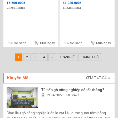
16.500.000đ
14.025.000đ
20.990.000đ
16.500.000đ
So sánh
Mua ngay
So sánh
Mua ngay
1
2
3
4
5
TRANG KẾ
TRANG CUỐI
Khuyến Mãi
XEM TẤT CẢ
Tủ bếp gỗ công nghiệp có tốt không?
19-04-2022
2427
Chất liệu gỗ công nghiệp luôn là vật liệu được quan tâm hàng