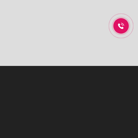
NỘI THẤT XANH HOME
Xanh Home đã và đang có những bước phát triển không ngừng
trong việc tư vấn, thiết kế tủ bếp, kệ bếp cũng như cung cấp các sản
phẩm thiết bị nhà bếp, thiết bị nhà tắm mang lại sự tiện nghi, hiện
đại tới gia đình bạn