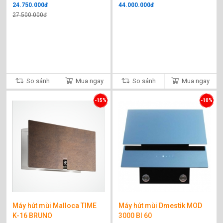
24.750.000đ
44.000.000đ
27.500.000đ
So sánh
Mua ngay
So sánh
Mua ngay
-15%
-10%
Máy hút mùi Malloca TIME
Máy hút mùi Dmestik MOD
K-16 BRUNO
3000 Bl 60