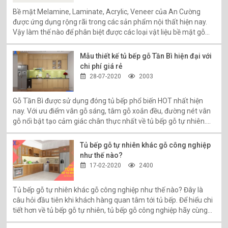
Bề mặt Melamine, Laminate, Acrylic, Veneer của An Cường
được ứng dụng rộng rãi trong các sản phẩm nội thất hiện nay.
Vậy làm thế nào để phân biệt được các loại vật liệu bề mặt gỗ
công nghiệp này? Hãy cùng Nội thất Xanh Home tìm hiểu tại bài
viết sau đây:
Mẫu thiết kế tủ bếp gỗ Tần Bì hiện đại với
chi phí giá rẻ
28-07-2020
2003
Gỗ Tần Bì được sử dụng đóng tủ bếp phổ biến HOT nhất hiện
nay. Với ưu điểm vân gỗ sáng, tâm gỗ xoắn đều, đường nét vân
gỗ nổi bật tạo cảm giác chân thực nhất về tủ bếp gỗ tự nhiên.
Gỗ Tần Bì đặc biệt được ưa thích trong các bản thiết kế nội thất
hiện đại giá rẻ, thông minh, thân thiện với môi trường. Xem chi
Tủ bếp gỗ tự nhiên khác gỗ công nghiệp
tiết hơn!
như thế nào?
17-02-2020
2400
Tủ bếp gỗ tự nhiên khác gỗ công nghiệp như thế nào? Đây là
câu hỏi đầu tiên khi khách hàng quan tâm tới tủ bếp. Để hiểu chi
tiết hơn về tủ bếp gỗ tự nhiên, tủ bếp gỗ công nghiệp hãy cùng
Nội thất Xanh Home tham khảo chi tiết hơn trong bài viết này