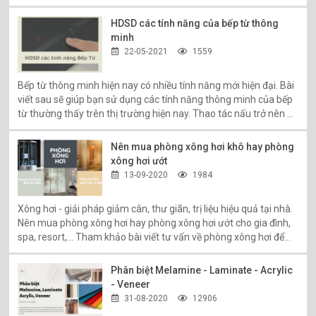
HDSD các tính năng của bếp từ thông
minh
22-05-2021
1559
Bếp từ thông minh hiện nay có nhiều tính năng mới hiện đại. Bài
viết sau sẽ giúp bạn sử dụng các tính năng thông minh của bếp
từ thường thấy trên thị trường hiện nay. Thao tác nấu trở nên dễ
dàng, nhanh nhạy hơn.
Nên mua phòng xông hơi khô hay phòng
xông hơi ướt
13-09-2020
1984
Xông hơi - giải pháp giảm cân, thư giãn, trị liệu hiệu quả tại nhà.
Nên mua phòng xông hơi hay phòng xông hơi ướt cho gia đình,
spa, resort,... Tham khảo bài viết tư vấn về phòng xông hơi để
lựa chọn dễ dàng hơn!
Phân biệt Melamine - Laminate - Acrylic
- Veneer
31-08-2020
12906