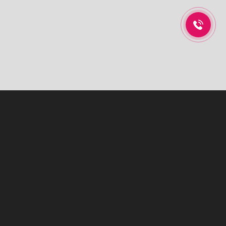
NỘI THẤT XANH HOME
Xanh Home đã và đang có những bước phát triển không ngừng
trong việc tư vấn, thiết kế tủ bếp, kệ bếp cũng như cung cấp các sản
phẩm thiết bị nhà bếp, thiết bị nhà tắm mang lại sự tiện nghi, hiện
đại tới gia đình bạn