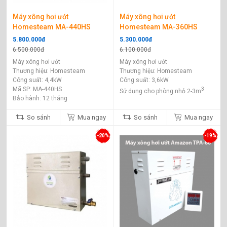
Lưu ý trước và sau khi xông hơi:
Máy xông hơi ướt
Máy xông hơi ướt
- Uống một tách trà gừng nóng sau khi xông hơi, sẽ giúp bạn
Homesteam MA-440HS
Homesteam MA-360HS
cảm thấy sảng khoái và khỏe khoắn.
5.800.000đ
5.300.000đ
- Không nên tắm lại bằng nước nóng hoặc lạnh sau khi xông hơi.
6.500.000đ
6.100.000đ
- Không nên ăn quá no trước khi xông hơi.
Máy xông hơi ướt
Máy xông hơi ướt
Thương hiệu: Homesteam
Thương hiệu: Homesteam
Mọi thông tin chi tiết, đặt hàng Quý khách có thể liên hệ trực tiếp
Công suất: 4,4kW
Công suất: 3,6kW
hotline của Nội thất Xanh Home hoặc qua chat trực tuyến bên
Mã SP: MA-440HS
3
Sử dụng cho phòng nhỏ 2-3m
Bảo hành: 12 tháng
dưới chúng tôi sẽ giải đáp trong thời gian sớm nhất, hoặc qua
mail noithatxanhhome@gmail.com . Cảm ơn Quý khách đã lựa
So sánh
Mua ngay
So sánh
Mua ngay
chọn và ủng hộ chúng tôi, chúc Quý khách mua sắm online
thành công!
-20%
-19%