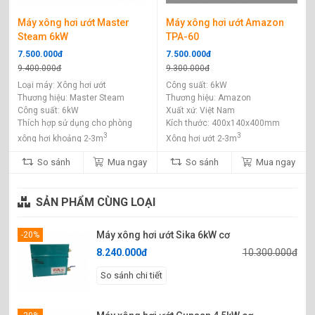
Máy xông hơi ướt Master
Máy xông hơi ướt Amazon
Steam 6kW
TPA-60
7.500.000đ
7.500.000đ
9.400.000đ
9.300.000đ
Loại máy: Xông hơi ướt
Công suất: 6kW
Thương hiệu: Master Steam
Thương hiệu: Amazon
Công suất: 6kW
Xuất xứ: Việt Nam
Thích hợp sử dụng cho phòng
Kích thước: 400x140x400mm
3
3
xông hơi khoảng 2-3m
Xông hơi ướt 2-3m
So sánh
Mua ngay
So sánh
Mua ngay
SẢN PHẨM CÙNG LOẠI
Máy xông hơi ướt Sika 6kW cơ
-20%
8.240.000đ
10.300.000đ
So sánh chi tiết