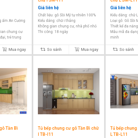
chữ I SM-I11
chữ L SM-L11
Giá liên hệ
Giá liên hệ
Chất liệu: gỗ Sồi Mỹ tự nhiên 100%
Kiểu dáng: chữ L
ng ẩm An Cường
Kiểu dáng: chữ i thẳng
Loại gỗ: Gỗ Sồi 
Không gian chung cư, nhà phố nhỏ
Thiết kế đa năng
gian chung cư
Thi công: 18 ngày
Mẫu mã đa dạng,
ại, trẻ trung
minh
Mua ngay
So sánh
Mua ngay
So sánh
gỗ Tần Bì
Tủ bếp chung cư gỗ Tần Bì chữ
Tủ bếp chung 
I TB-I11
L TB-L11