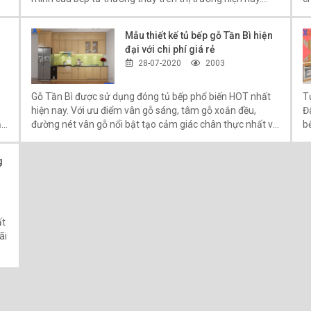
Thao tác nấu trở nên dễ dàng, nhanh nhạy hơn.
p
Mẫu thiết kế tủ bếp gỗ Tần Bì hiện
đại với chi phí giá rẻ
28-07-2020
2003
Gỗ Tần Bì được sử dụng đóng tủ bếp phổ biến HOT nhất
T
hiện nay. Với ưu điểm vân gỗ sáng, tâm gỗ xoắn đều,
Đ
i
đường nét vân gỗ nổi bật tạo cảm giác chân thực nhất về
bế
tủ bếp gỗ tự nhiên. Gỗ Tần Bì đặc biệt được ưa thích trong
c
các bản thiết kế nội thất hiện đại giá rẻ, thông minh, thân
ti
g
thiện với môi trường. Xem chi tiết hơn!
ất
ãi