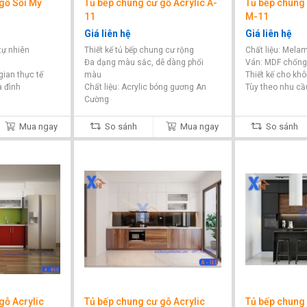
gỗ Sồi Mỹ
Tủ bếp chung cư gỗ Acrylic A-
Tủ bếp chung
11
M-11
Giá liên hệ
Giá liên hệ
 tự nhiên
Thiết kế tủ bếp chung cư rộng
Chất liệu: Mela
Đa dạng màu sắc, dễ dàng phối
Ván: MDF chốn
gian thực tế
màu
Thiết kế cho kh
a đình
Chất liệu: Acrylic bóng gương An
Tùy theo nhu cầ
Cường
Thiết kế theo nhu cầu từng căn hộ
Mua ngay
So sánh
Mua ngay
So sánh
gỗ Acrylic
Tủ bếp chung cư gỗ Acrylic
Tủ bếp chung