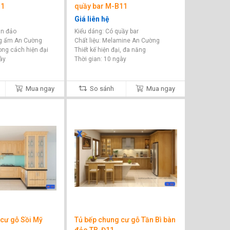
11
quầy bar M-B11
Giá liên hệ
àn đảo
Kiểu dáng: Có quầy bar
g ẩm An Cường
Chất liệu: Melamine An Cường
ong cách hiện đại
Thiết kế hiện đại, đa năng
ày
Thời gian: 10 ngày
Mua ngay
So sánh
Mua ngay
cư gỗ Sồi Mỹ
Tủ bếp chung cư gỗ Tần Bì bàn