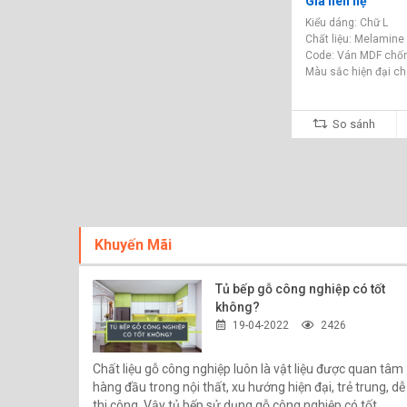
Giá liên hệ
Kiểu dáng: Chữ L
Chất liệu: Melamin
Code: Ván MDF chố
Màu sắc hiện đại c
So sánh
Khuyến Mãi
Tủ bếp gỗ công nghiệp có tốt
không?
19-04-2022
2426
Chất liệu gỗ công nghiệp luôn là vật liệu được quan tâm
hàng đầu trong nội thất, xu hướng hiện đại, trẻ trung, dễ
thi công. Vậy tủ bếp sử dụng gỗ công nghiệp có tốt