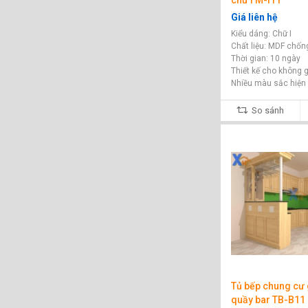
chữ I M-I11
Giá liên hệ
Kiểu dáng: Chữ I
Chất liệu: MDF chố
Thời gian: 10 ngày
Thiết kế cho không 
Nhiều màu sắc hiện đ
So sánh
Tủ bếp chung cư 
quầy bar TB-B11