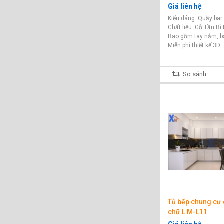
Giá liên hệ
Kiểu dáng: Quầy bar
Chất liệu: Gỗ Tần Bì
Bao gồm tay nắm, b
Miễn phí thiết kế 3D
So sánh
Tủ bếp chung cư
chữ L M-L11