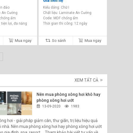
Giá liên hệ
àn đảo
Kiểu dáng: Chữ I
ic An Cường
Chất liệu: Laminate An Cường
 chống ẩm
Code: MDF chống ẩm
, tiện lợi, đa năng
Thời gian thi công: 12 ngày
Mua ngay
So sánh
Mua ngay
XEM TẤT CẢ
Nên mua phòng xông hơi khô hay
phòng xông hơi ướt
13-09-2020
1983
ng hơi - giải pháp giảm cân, thư giãn, trị liệu hiệu quả
ại nhà. Nên mua phòng xông hơi hay phòng xông hơi ướt
o gia đình, spa, resort,... Tham khảo bài viết tư vấn về