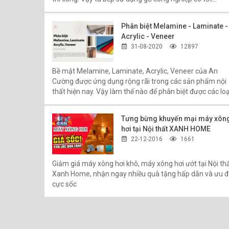
không?
Phân biệt Melamine - Laminate -
Acrylic - Veneer
31-08-2020
12897
Bề mặt Melamine, Laminate, Acrylic, Veneer của An
Cường được ứng dụng rộng rãi trong các sản phẩm nội
thất hiện nay. Vậy làm thế nào để phân biệt được các loạ
vật liệu bề mặt gỗ công nghiệp này? Hãy cùng Nội thất
Xanh Home tìm hiểu tại bài viết sau đây:
Tưng bừng khuyến mại máy xôn
hơi tại Nội thất XANH HOME
22-12-2016
1661
Giảm giá máy xông hơi khô, máy xông hơi ướt tại Nội th
Xanh Home, nhận ngay nhiều quà tặng hấp dẫn và ưu đ
cực sốc