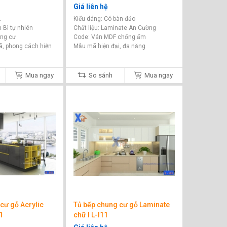
Giá liên hệ
L
Kiểu dáng: Có bàn đảo
n Bì tự nhiên
Chất liệu: Laminate An Cường
ung cư
Code: Ván MDF chống ẩm
, phong cách hiện
Mẫu mã hiện đại, đa năng
Mua ngay
So sánh
Mua ngay
cư gỗ Acrylic
Tủ bếp chung cư gỗ Laminate
1
chữ I L-I11