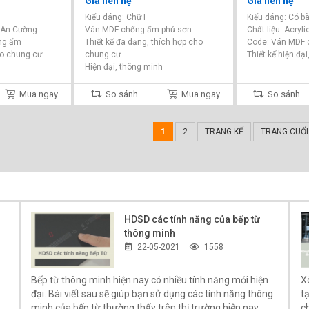
Giá liên hệ
Giá liên hệ
Kiểu dáng: Chữ I
Kiểu dáng: Có b
e An Cường
Ván MDF chống ẩm phủ sơn
Chất liệu: Acryl
ng ẩm
Thiết kế đa dạng, thích hợp cho
Code: Ván MDF
ho chung cư
chung cư
Thiết kế hiện đại
Hiện đại, thông minh
Mua ngay
So sánh
Mua ngay
So sánh
1
2
TRANG KẾ
TRANG CUỐI
HDSD các tính năng của bếp từ
thông minh
22-05-2021
1558
Bếp từ thông minh hiện nay có nhiều tính năng mới hiện
Xô
đại. Bài viết sau sẽ giúp bạn sử dụng các tính năng thông
t
minh của bếp từ thường thấy trên thị trường hiện nay.
ch