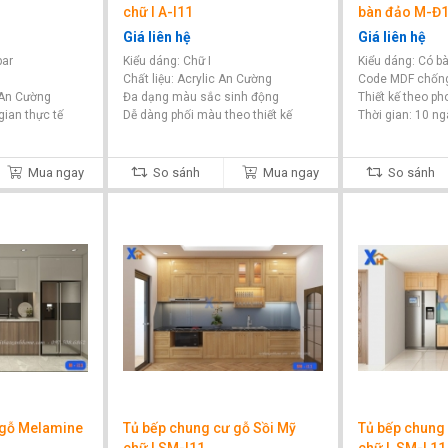
chữ I A-I11
bàn đảo M-Đ
Giá liên hệ
Giá liên hệ
bar
Kiểu dáng: Chữ I
Kiểu dáng: Có b
Chất liệu: Acrylic An Cường
Code MDF chốn
 An Cường
Đa dạng màu sắc sinh động
Thiết kế theo ph
gian thực tế
Dễ dàng phối màu theo thiết kế
Thời gian: 10 ng
Mua ngay
So sánh
Mua ngay
So sánh
 gỗ Melamine
Tủ bếp chung cư gỗ Sồi Mỹ
Tủ bếp chung 