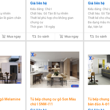
Giá liên hệ
Giá liên hệ
Kiểu dáng: Chữ I
Kiểu dáng: Chữ 
 tự nhiên
Chất liệu: Gỗ Tần Bì tự nhiên
Chất liệu: Gỗ Tầ
ản lề giảm chấn
Thiết kế phù hợp cho không gian
Thiết kế cho ch
chung cư
Đa dạng mẫu mã
Thời gian: 18 ngày
đại, tiện lợi
Mua ngay
So sánh
Mua ngay
So sánh
 gỗ Melamine
Tủ bếp chung cư gỗ Sơn Màu
Tủ bếp chung 
chữ I SNM-I11
bàn đảo A-Đ1