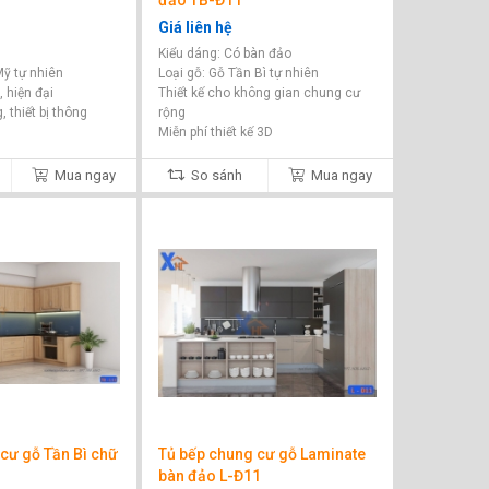
đảo TB-Đ11
Giá liên hệ
Kiểu dáng: Có bàn đảo
Mỹ tự nhiên
Loại gỗ: Gỗ Tần Bì tự nhiên
, hiện đại
Thiết kế cho không gian chung cư
 thiết bị thông
rộng
Miễn phí thiết kế 3D
Mua ngay
So sánh
Mua ngay
cư gỗ Tần Bì chữ
Tủ bếp chung cư gỗ Laminate
bàn đảo L-Đ11