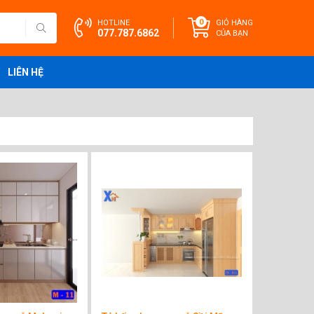
0
HOTLINE
GIỎ HÀNG
077.787.6862
CỦA BẠN
LIÊN HỆ