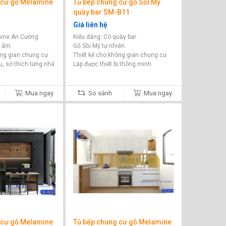
 cư gỗ Melamine
Tủ bếp chung cư gỗ Sồi Mỹ
quầy bar SM-B11
Giá liên hệ
mine An Cường
Kiểu dáng: Có quầy bar
g ẩm
Gỗ Sồi Mỹ tự nhiên
ông gian chung cư
Thiết kế cho không gian chung cư
u, sở thích từng nhà
Lắp được thiết bị thông minh
Mua ngay
So sánh
Mua ngay
 cư gỗ Melamine
Tủ bếp chung cư gỗ Melamine