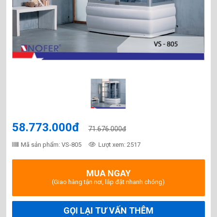
58.773.000đ
71.676.000đ
Mã sản phẩm: VS-805
Lượt xem: 2517
MUA NGAY
(Giao hàng tận nơi, lắp đặt nhanh chóng)
GỌI LẠI TƯ VẤN THÊM