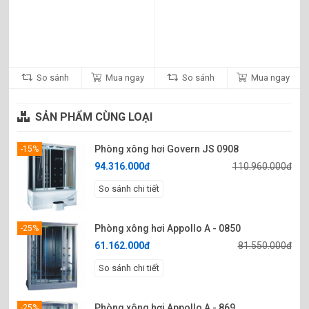
So sánh
Mua ngay
So sánh
Mua ngay
SẢN PHẨM CÙNG LOẠI
Phòng xông hơi Govern JS 0908
-15%
94.316.000đ
110.960.000đ
So sánh chi tiết
Phòng xông hơi Appollo A - 0850
-25%
61.162.000đ
81.550.000đ
So sánh chi tiết
Phòng xông hơi Appollo A - 869
-25%