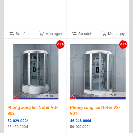
So sánh
Mua ngay
So sánh
Mua ngay
-18%
-18%
Phòng xông hơi Nofer VS-
Phòng xông hơi Nofer VS-
802
801
52.029.000đ
46.248.000đ
63.450.000đ
56.400.000đ