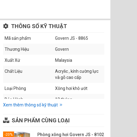
THÔNG SỐ KỸ THUẬT
Mã sản phẩm
Govern JS - 8865
Thương Hiệu
Govern
Xuất Xứ
Malaysia
Chất Liệu
Acrylic , kính cường lực
và gỗ cao cấp
Loại Phòng
Xông hơi khô ướt
Bảo Hành
12 tháng
Xem thêm thông số kỹ thuật
Thời Gian Lắp Đặt
1-2 ngày
SẢN PHẨM CÙNG LOẠI
Chức Năng
Xông khô bằng đá , xông
ướt bằng hơi nước, xông
tinh dầu ,....
Phòng xông hơi Govern JS - 8102
-20%