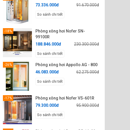
73.336.000đ
91.670.000đ
Phụ Kiện Đi Kèm
Bảng điều khiển điện tử:
1bộ Radio / FM: 1 bộ
So sánh chi tiết
Quạt thông gió: 1 bộ Loa:
1 bộ Cảm biến nhiệt: 1 bộ
Phòng xông hơi Nofer SN-
-18%
99100R
188.846.000đ
230.300.000đ
So sánh chi tiết
Phòng xông hơi Appollo AG - 800
-26%
46.083.000đ
62.275.000đ
So sánh chi tiết
Phòng xông hơi Nofer VS-601R
-17%
79.300.000đ
95.900.000đ
So sánh chi tiết