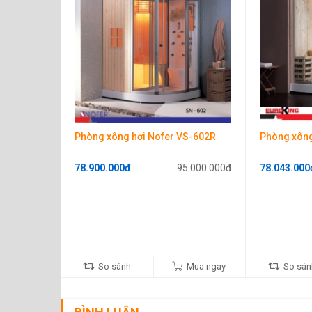
thẳng đứng sáng bóng. Kèm theo đó là kệ đựng vật dụng 
chắn, an toàn khi sử dụng.
– Các nút điều chỉnh chế độ nóng lạnh và hệ thống ma
tia, tinh xảo, chắc chắn được lắp bên trong phòng đều l
trọng cho phòng xông hơi.
– Lỗ thoát nước được lắp nổi trong lòng phòng với chất 
khi đang sử dụng.
Phòng xông hơi Nofer VS-602R
Phòng xông
78.900.000đ
95.000.000đ
78.043.000
So sánh
Mua ngay
So sán