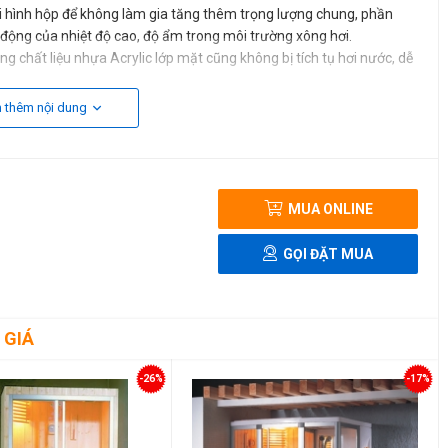
ối hình hộp để không làm gia tăng thêm trọng lượng chung, phần
động của nhiệt độ cao, độ ẩm trong môi trường xông hơi.
 chất liệu nhựa Acrylic lớp mặt cũng không bị tích tụ hơi nước, dễ
à sức khoẻ, sản phẩm bảo vệ môi trường.
 thêm nội dung
MUA ONLINE
GỌI ĐẶT MUA
 GIÁ
-26%
-17%