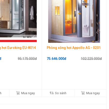
cá nhân và giá treo khăn được thiết kế tinh tế, bắt mắt, chắc
ssage đi kèm với sen tay siêu mỏng có chức năng phun nước thành
àm từ chất liệu inox cao cấp, không bị gỉ và tăng thêm tính sang
liệu là inox chắc chắn thì không cần lo về việc nước thoát ra ngoài
 hơi Euroking EU-8014
Phòng xông hơi Appollo AG - 0201
đ
95.175.000đ
75.646.000đ
102.225.000đ
h
Mua ngay
So sánh
Mua ngay