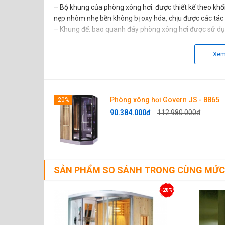
– Bộ khung của phòng xông hơi: được thiết kế theo kh
nẹp nhôm nhẹ bền không bị oxy hóa, chịu được các tác 
– Khung đế: bao quanh đáy phòng xông hơi được sử dụng
dàng vệ sinh hạn chế ố vàng bám bẩn an toàn cho da v
Xem
Phòng xông hơi Govern JS - 8865
-20%
90.384.000đ
112.980.000đ
SẢN PHẨM SO SÁNH TRONG CÙNG MỨC
-20%