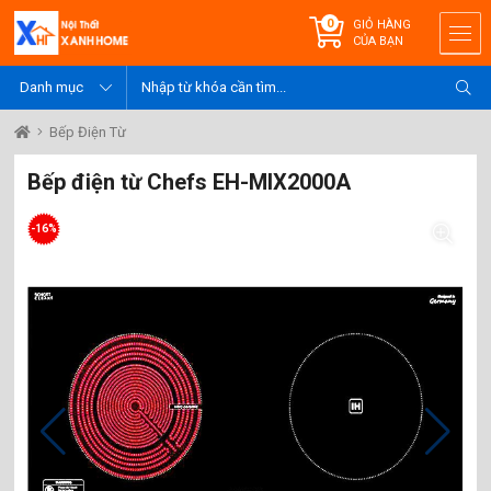
0
GIỎ HÀNG
CỦA BẠN
Bếp Điện Từ
Bếp điện từ Chefs EH-MIX2000A
-16%