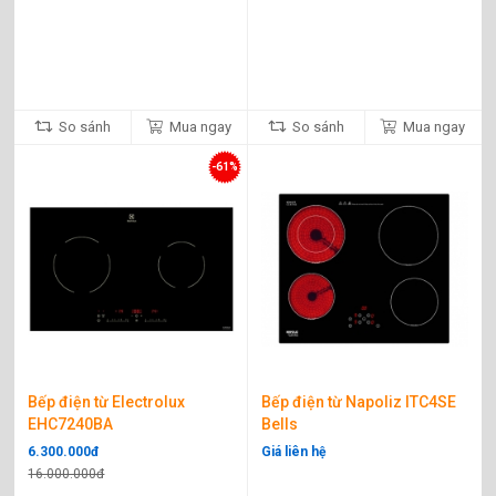
bạn có thể đặt âm hoặc đặt dương tùy theo thiết kế nhà bạn.
So sánh
Mua ngay
So sánh
Mua ngay
-61%
Bếp điện từ Electrolux
Bếp điện từ Napoliz ITC4SE
EHC7240BA
Bells
6.300.000đ
Giá liên hệ
16.000.000đ