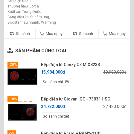
Bếp điện từ đôi
Thương hiệu: Lorca
Xuất xứ: Trung Quốc
Bảng điều khiển cảm ứng,
Booster nấu nhanh, Warming
hâm nóng, công nghệ Inverter tiết
kiệm 35% điện năng
So sánh
Mua ngay
So sánh
Mua ngay
SẢN PHẨM CÙNG LOẠI
Bếp điện từ Canzy CZ MIX823S
-20%
15.984.000đ
19.980.000đ
So sánh chi tiết
Bếp điện từ Giovani GC - 73031 HSC
-10%
24.732.000đ
27.480.000đ
So sánh chi tiết
Bếp điện từ Pramie PRMY-2105
-5%